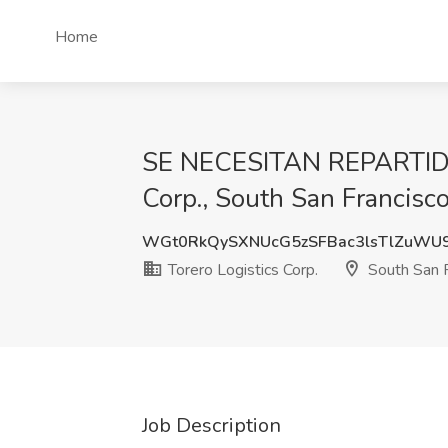
Home
SE NECESITAN REPARTIDORE
Corp., South San Francisc
WGt0RkQySXNUcG5zSFBac3lsTlZuWU9
Torero Logistics Corp.
South San F
Job Description