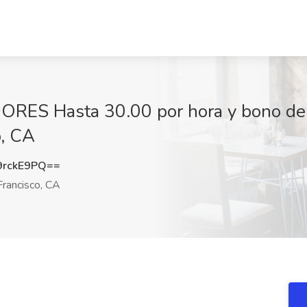
S Hasta 30.00 por hora y bono de Jo
o, CA
rckE9PQ==
rancisco, CA